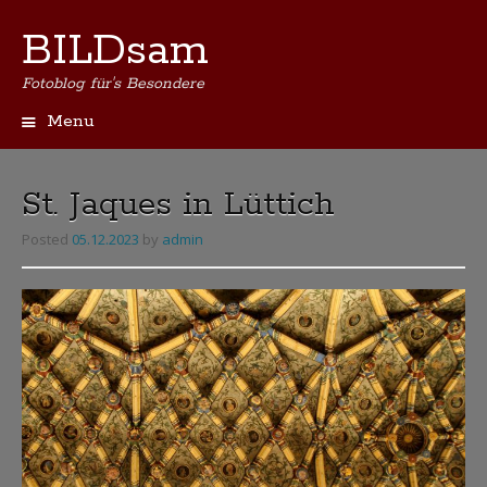
BILDsam
Fotoblog für's Besondere
Menu
Skip
to
content
St. Jaques in Lüttich
Posted
05.12.2023
by
admin