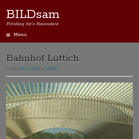
BILDsam
Fotoblog für's Besondere
Menu
Skip
to
content
Bahnhof Lüttich
Posted
05.12.2023
by
admin