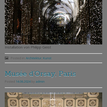
Installation von Philipp Geist
Posted in:
Architektur
,
Kunst
Musée d’Orsay, Paris
Posted
14.06.2024
by
admin