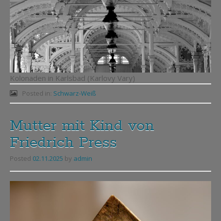
Kolonaden in Karlsbad (Karlovy Vary)
Posted in:
Schwarz-Weiß
Mutter mit Kind von
Friedrich Press
Posted
02.11.2025
by
admin