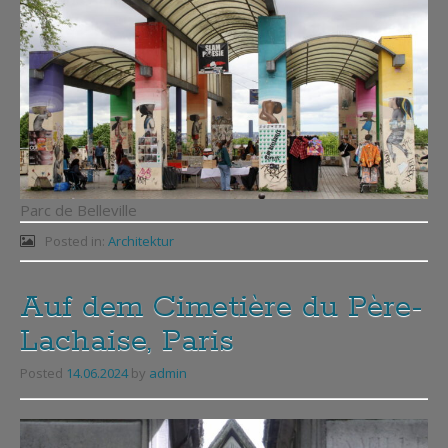
Parc de Belleville
Posted in:
Architektur
Auf dem Cimetière du Père-
Lachaise, Paris
Posted
14.06.2024
by
admin