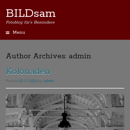
BILDsam
Fotoblog für's Besondere
Menu
Skip
to
content
Author Archives:
admin
Kolonaden
Posted
02.11.2025
by
admin