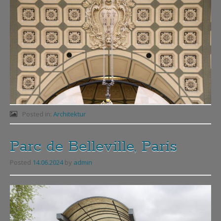
Posted in:
Architektur
Parc de Belleville, Paris
Posted
14.06.2024
by
admin