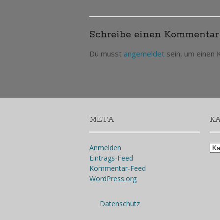
Post
navigation
Schreibe einen Kommentar
Du musst
angemeldet
sein, um einen
META
K
Kat
Anmelden
Eintrags-Feed
Kommentar-Feed
WordPress.org
Datenschutz