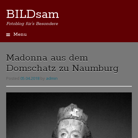
BILDsam
Fotoblog für's Besondere
Menu
Skip
to
content
Madonna aus dem
Domschatz zu Naumburg
Posted
05.04.2018
by
admin