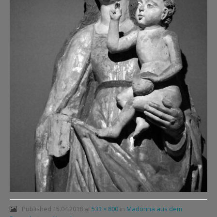
Published
15.04.2018
at
533 × 800
in
Madonna aus dem