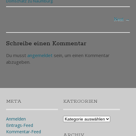
Domschatz zu Naumburg
.
Next →
Post
navigation
Schreibe einen Kommentar
Du musst
angemeldet
sein, um einen Kommentar
abzugeben.
META
KATEGORIEN
Kategorien
Anmelden
Eintrags-Feed
Kommentar-Feed
ARCHIV