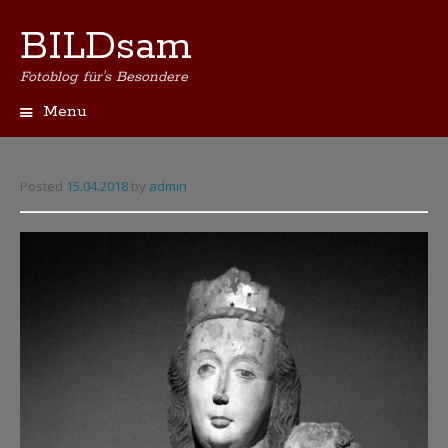
BILDsam
Fotoblog für's Besondere
Menu
Skip
to
content
Posted
15.04.2018
by
admin