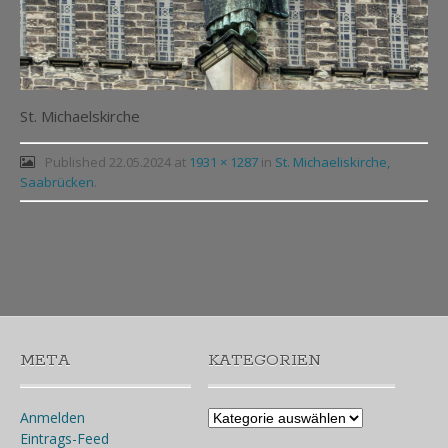
St. Michaelskirche
Published
22.05.2024
at
1931 × 1287
in
St. Michaeliskirche,
Saabrücken
.
Post
navigation
META
KATEGORIEN
Kategorien
Anmelden
Eintrags-Feed