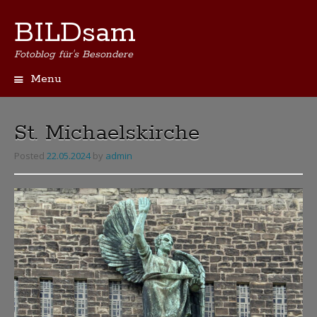
BILDsam
Fotoblog für's Besondere
Menu
Skip
to
content
St. Michaelskirche
Posted
22.05.2024
by
admin