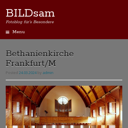
BILDsam
Fotoblog für's Besondere
Menu
Skip
to
content
Bethanienkirche
Frankfurt/M
Posted
24.03.2024
by
admin