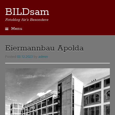
BILDsam
Fotoblog für's Besondere
Menu
Skip
to
content
Eiermannbau Apolda
Posted
03.12.2023
by
admin