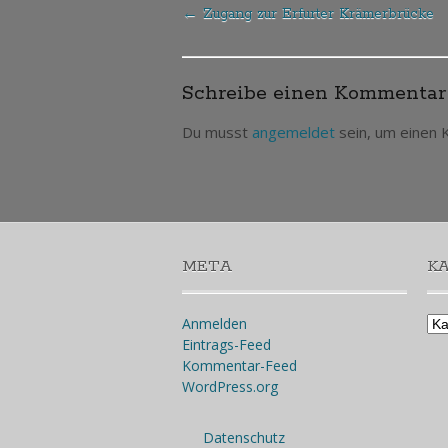
←
Zugang zur Erfurter Krämerbrücke
Post
navigation
Schreibe einen Kommentar
Du musst
angemeldet
sein, um einen
META
K
Kat
Anmelden
Eintrags-Feed
Kommentar-Feed
WordPress.org
Datenschutz