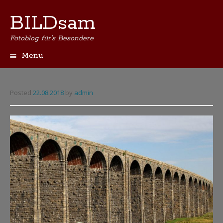
BILDsam
Fotoblog für's Besondere
Menu
Skip
to
content
Posted
22.08.2018
by
admin