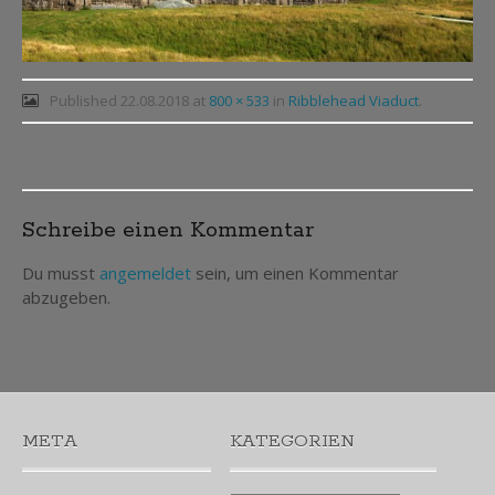
Published
22.08.2018
at
800 × 533
in
Ribblehead Viaduct
.
Post
Schreibe einen Kommentar
navigation
Du musst
angemeldet
sein, um einen Kommentar
abzugeben.
META
KATEGORIEN