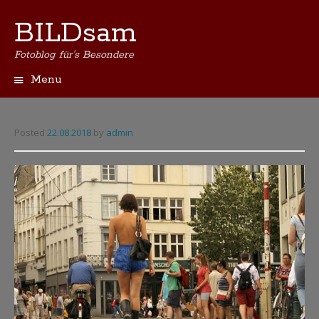
BILDsam
Fotoblog für's Besondere
Menu
Skip
to
content
Posted
22.08.2018
by
admin