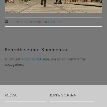
Published
22.08.2018
at
800 × 533
in
.
Post
Schreibe einen Kommentar
navigation
Du musst
angemeldet
sein, um einen Kommentar
abzugeben.
META
KATEGORIEN