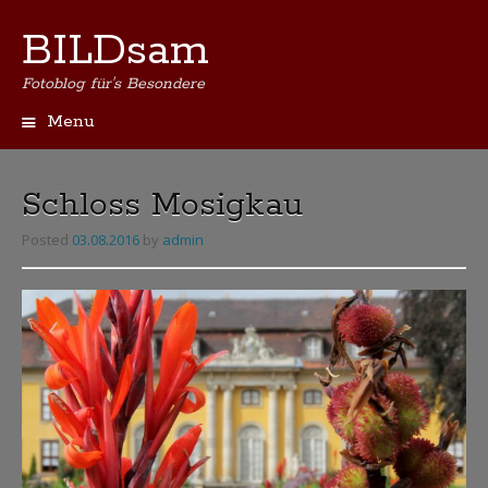
BILDsam
Fotoblog für's Besondere
Menu
Skip
to
content
Schloss Mosigkau
Posted
03.08.2016
by
admin