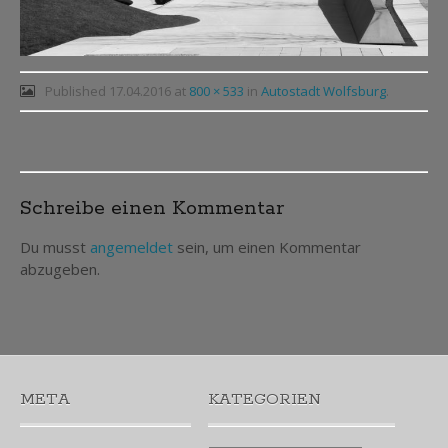
Published
17.04.2016
at
800 × 533
in
Autostadt Wolfsburg
.
Post
Schreibe einen Kommentar
navigation
Du musst
angemeldet
sein, um einen Kommentar
abzugeben.
META
KATEGORIEN