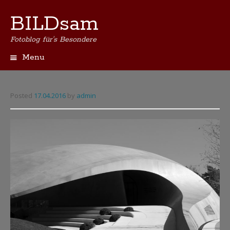
BILDsam
Fotoblog für's Besondere
Menu
Skip
to
content
Posted
17.04.2016
by
admin