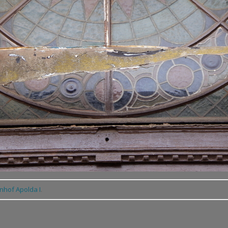
nhof Apolda I
.