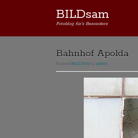
BILDsam
Fotoblog für's Besondere
Bahnhof Apolda
Posted
08.02.2016
by
admin