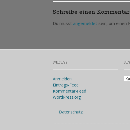
Schreibe einen Kommentar
navigation
Du musst
angemeldet
sein, um einen
META
K
Kat
Anmelden
Eintrags-Feed
Kommentar-Feed
WordPress.org
Datenschutz