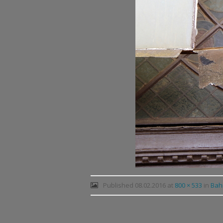
Published
08.02.2016
at
800 × 533
in
Bah
Post