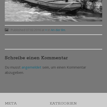
Published
07.02.2016
at
×
in
An der Ilm
.
Post
Schreibe einen Kommentar
navigation
Du musst
angemeldet
sein, um einen Kommentar
abzugeben.
META
KATEGORIEN