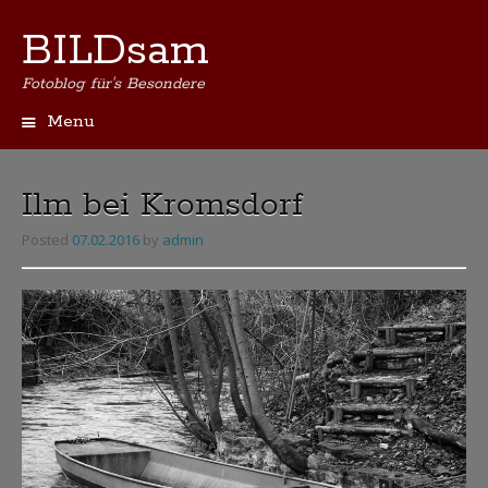
BILDsam
Fotoblog für's Besondere
Menu
Skip
to
content
Ilm bei Kromsdorf
Posted
07.02.2016
by
admin