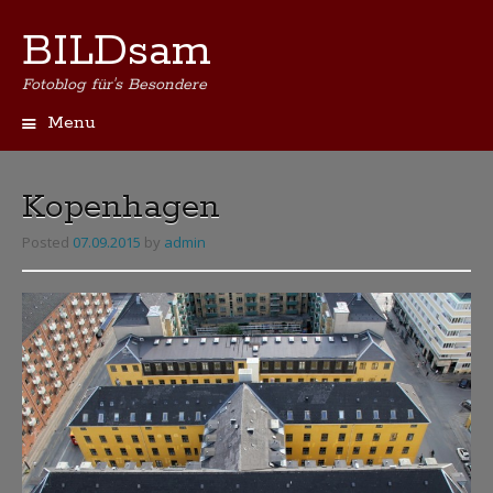
BILDsam
Fotoblog für's Besondere
Menu
Skip
to
content
Kopenhagen
Posted
07.09.2015
by
admin