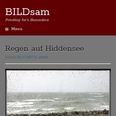
BILDsam
Fotoblog für's Besondere
Menu
Skip
to
content
Regen auf Hiddensee
Posted
05.07.2007
by
admin