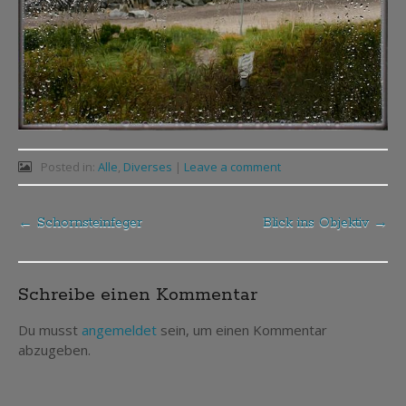
Posted in:
Alle
,
Diverses
|
Leave a comment
←
Schornsteinfeger
Blick ins Objektiv
→
Post
navigation
Schreibe einen Kommentar
Du musst
angemeldet
sein, um einen Kommentar
abzugeben.