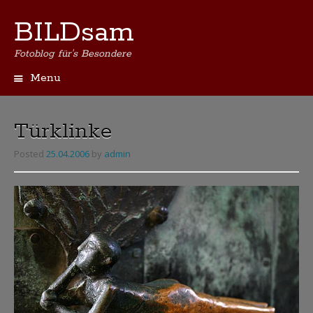
BILDsam
Fotoblog für's Besondere
Menu
Skip
to
content
Türklinke
Posted
25.04.2006
by
admin