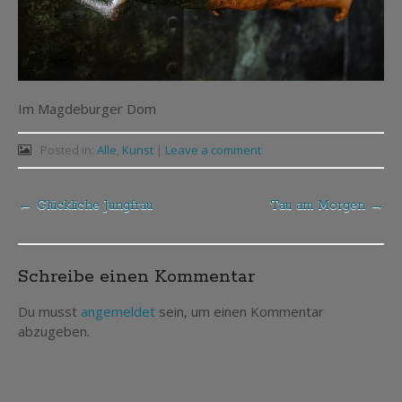
Im Magdeburger Dom
Posted in:
Alle
,
Kunst
|
Leave a comment
←
Glückliche Jungfrau
Tau am Morgen
→
Post
navigation
Schreibe einen Kommentar
Du musst
angemeldet
sein, um einen Kommentar
abzugeben.